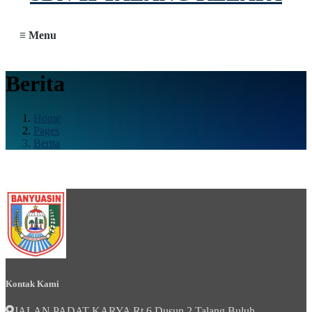
≡ Menu
Berita
Home
Pages
Berita
Kontak Kami
JALAN PADAT KARYA Rt 6 Dusun 2 Talang Buluh